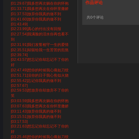
作品评论
[01:29.67]我多想再次躺在你的怀抱
[01:33.71]我多想再次在你怀里撒娇
[01:37.53]放弃你我真的做不到
共
0
个评论
[01:41.60]放弃你我真的做不到
[01:43.49]
[02:23.99]真心的付出没有回报
[02:27.54]我满脸的泪水你再也看不
到
[02:31.91]我们发誓相守一生的爱情
[02:35.51]却留给我一生苦苦的煎熬
[02:39.74]
[02:43.57]想忘记你却忘记不了你的
好
[02:47.49]想你的时候我心痛如刀绞
[02:51.71]没你的日子我心焦似火烧
[02:55.42]忘记你我真的做不到
[02:57.67]
[02:59.53]想放弃你却放弃不了你的
笑
[03:03.59]我多想再次躺在你的怀抱
[03:07.63]我多想再次在你怀里撒娇
[03:11.43]放弃你我真的做不到
[03:15.51]放弃你我真的做不到
[03:17.53]
[03:21.63]想忘记你却忘记不了你的
好
[03:25.46]想你的时候我心痛如刀绞