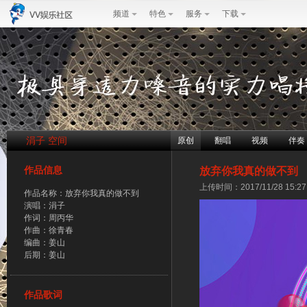
频道
特色
服务
下载
涓子 空间
原创
翻唱
视频
伴奏
作品信息
放弃你我真的做不到
上传时间：2017/11/28 15:27
作品名称：放弃你我真的做不到
演唱：涓子
作词：周丙华
作曲：徐青春
编曲：姜山
后期：姜山
作品歌词