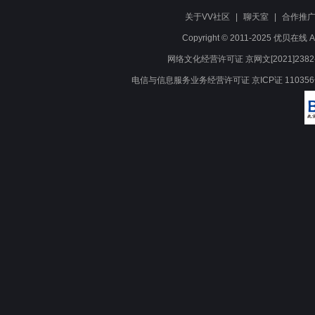
关于VV社区
|
聊天室
|
合作推
Copyright © 2011-2025 优贝在
网络文化经营许可证 京网文[2021]2382
电信与信息服务业务经营许可证 京ICP证 11035