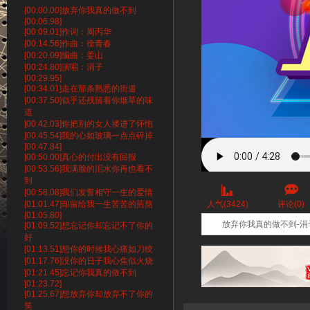
[00:00.00]放弃你我真的做不到
[00:06.98]
[00:09.01]作词：周丙华
[00:14.56]作曲：徐青春
[00:20.09]编曲：姜山
[00:24.80]演唱：涓子
[00:29.95]
[00:34.01]走在那条熟悉的街道
[00:37.50]似乎还残留着你烟草的味
道
[00:42.03]你把别的女人搂进了怀怉
[00:45.54]我的心如玻璃一点点碎掉
[00:47.84]
[00:50.00]真心的付出没有回报
[00:53.56]我满脸的泪水你再也看不
到
[00:58.08]我们发誓相守一生的爱情
[01:01.47]却留给我一生苦苦的煎熬
人气(3424)
评论(0)
[01:05.80]
放弃你我真的做不到-涓
[01:09.52]想忘记你却忘记不了你的
好
[01:13.51]想你的时候我心痛如刀绞
[01:17.76]没你的日子我心焦似火烧
[01:21.45]忘记你我真的做不到
[01:23.72]
[01:25.67]想放弃你却放弃不了你的
笑