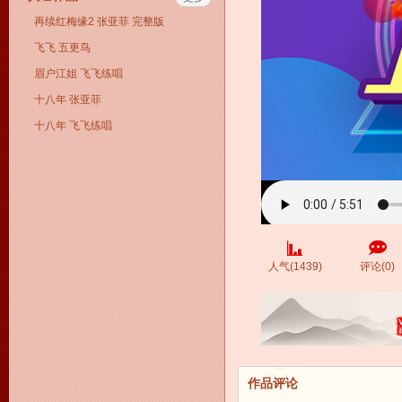
再续红梅缘2 张亚菲 完整版
飞飞 五更鸟
眉户江姐 飞飞练唱
十八年 张亚菲
十八年 飞飞练唱
人气(1439)
评论(0)
作品评论