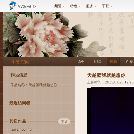
频道
特色
服务
下载
小芝 空间
原创
翻唱
视频
伴奏
作品信息
天越蓝我就越想你
上传时间：2013/07/26 12:26
作品名称：天越蓝我就越想你
最近访问者
其它作品
更多
sarah connor