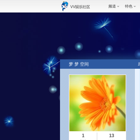
频道
特色
梦 梦 空间
1
13