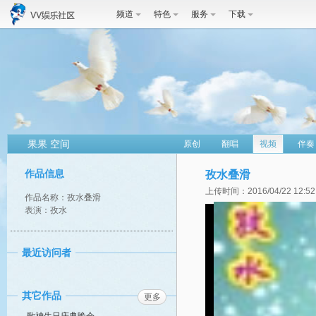
频道
特色
服务
下载
果果 空间
原创
翻唱
视频
伴奏
作品信息
孜水叠滑
上传时间：2016/04/22 12:52
作品名称：孜水叠滑
表演：孜水
最近访问者
其它作品
更多