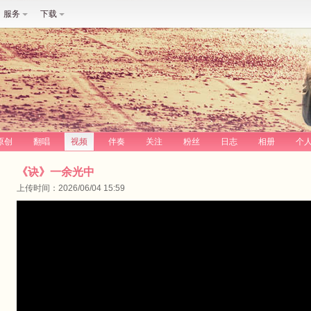
服务
下载
原创
翻唱
视频
伴奏
关注
粉丝
日志
相册
个
《诀》一余光中
上传时间：2026/06/04 15:59