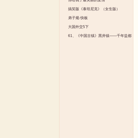
你给我了最美丽的爱情
搞笑版《泰坦尼克》（女生版）
弟子规-快板
大国外交5下
61、《中国古镇》黑井镇——千年盐都