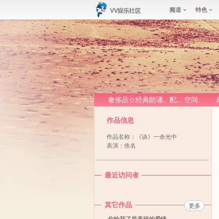
频道
特色
奢侈品☆经典朗诵、配... 空间
作品信息
作品名称：《诀》一余光中
表演：佚名
最近访问者
其它作品
更多