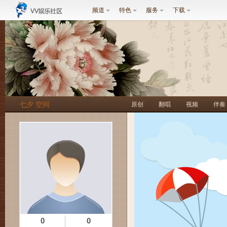
频道
特色
服务
下载
七夕 空间
原创
翻唱
视频
伴奏
0
0