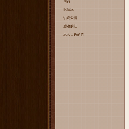
雨荷
叹情緣
说说愛情
腮边的紅
思念天边的你