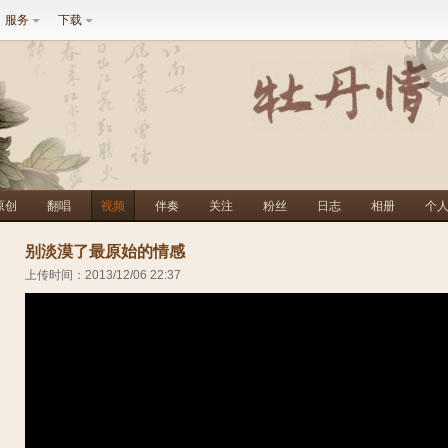
服务
下载
原创
翻唱
视频
伴奏
关注
粉丝
日志
相册
个
别淡漠了最原始的情感
上传时间：2013/12/06 22:37