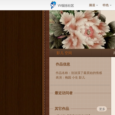
频道
特色
影儿 空间
作品信息
作品名称：别淡漠了最原始的情感
表演：梅园 小生 影儿
最近访问者
其它作品
更多