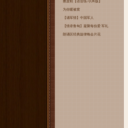
擦皮鞋【语音练习OK版】
为你暖被窝
【诵军情】中国军人
【情牵鲁甸】凝聚每份爱 军礼
朗诵区经典旋律晚会片花