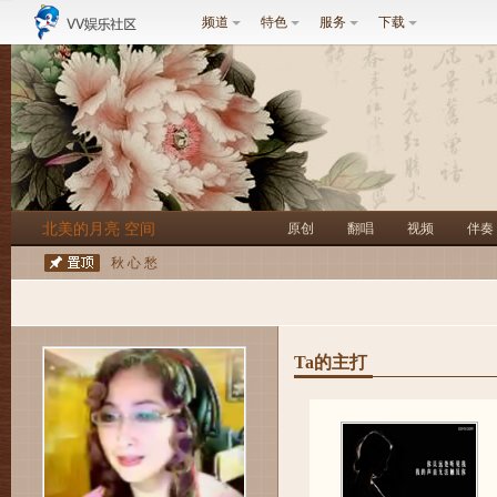
频道
特色
服务
下载
北美的月亮 空间
原创
翻唱
视频
伴奏
秋 心 愁
Ta的主打