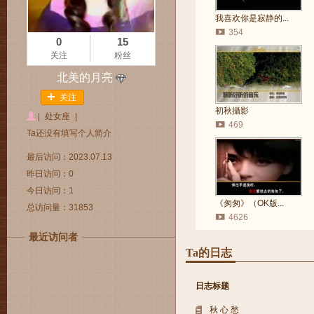
我喜欢你是寂静的...
354
0
15
关注
粉丝
北美的月亮
关注
初秋攝影
|
处女座
|
469
Ta还没有填写个人简介
最后访问：2023.07.13
昨日访问：0
今日访问：1
《匆匆》（OK版...
总访问量：31853
4626
最近访问者
Ta的日志
日志标题
秋 心 愁