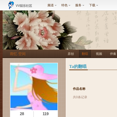
频道
特色
服务
下载
雨忆 空间
原创
翻唱
视频
伴奏
Ta的翻唱
作品名称
共0条记录
28
119