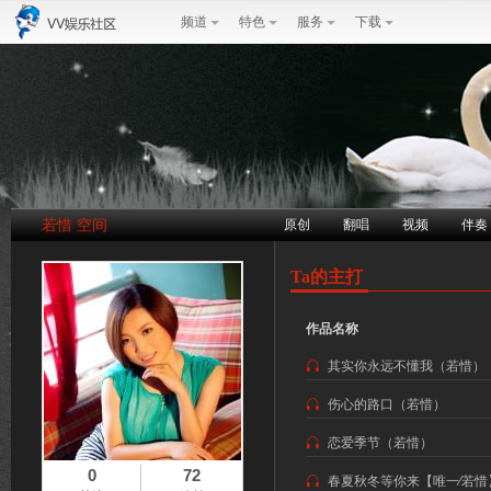
频道
特色
服务
下载
若惜 空间
原创
翻唱
视频
伴奏
Ta的主打
作品名称
其实你永远不懂我（若惜）
伤心的路口（若惜）
恋爱季节（若惜）
0
72
春夏秋冬等你来【唯一⁄若惜