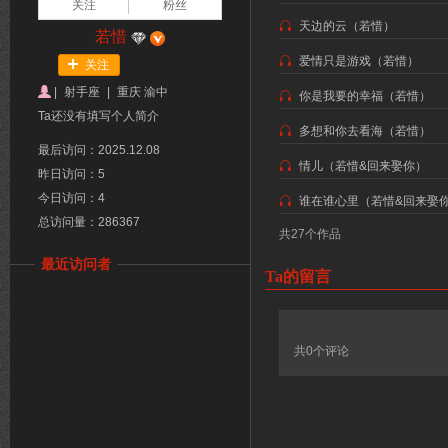
关注
粉丝
天边的云（若惜）
若惜
爱情只是游戏（若惜）
关注
|
射手座
|
重庆 渝中
你是我要的幸福（若惜）
Ta还没有填写个人简介
多想和你去看海（若惜）
最后访问：2025.12.08
情儿（若惜&回来娶你）
昨日访问：5
今日访问：4
谁在谁心里（若惜&回来娶
总访问量：286367
共27个作品
最近访问者
Ta的留言
共
0
个评论