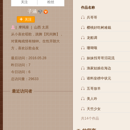
关注
粉丝
作品名称
子涵
兵哥哥
关注
|
摩羯座
|
山西 太原
樱桃好吃树难栽
从小喜欢唱歌，跳舞【民间舞】，
龙船调
对黄梅戏情有独钟。生性开朗大
珊瑚颂
方，喜欢以歌会友
最后访问：2016.05.28
妹妹找哥哥泪花流
昨日访问：7
渔家姑娘在海边
今日访问：6
谁料皇榜中状元
总访问量：29633
五哥放羊
最近访问者
美人吟
天竺少女
共14个作品