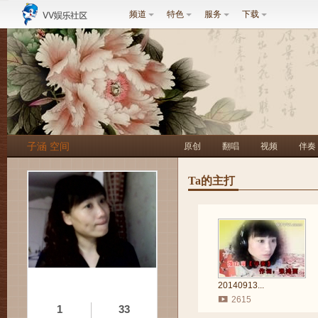
频道
特色
服务
下载
子涵 空间
原创
翻唱
视频
伴奏
Ta的主打
20140913...
2615
1
33