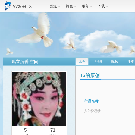
频道
特色
服务
下载
凤立沉香 空间
原创
翻唱
视频
伴奏
Ta的原创
作品名称
共0条记录
5
71