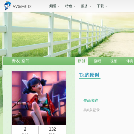
频道
特色
服务
下载
青衣 空间
原创
翻唱
视频
伴奏
Ta的原创
作品名称
共0条记录
2
132