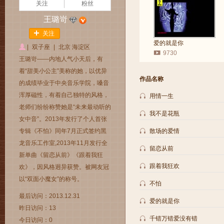
关注
粉丝
王璐岢
关注
爱的就是你
|
双子座
|
北京 海淀区
9730
王璐岢——内地人气小天后，有
着“甜美小公主”美称的她，以优异
作品名称
的成绩毕业于中央音乐学院，嗓音
浑厚磁性，有着自己独特的风格，
用情一生
老师们纷纷称赞她是“未来最动听的
我不是花瓶
女中音”。2013年发行了个人首张
专辑《不怕》同年7月正式签约黑
散场的爱情
龙音乐工作室,2013年11月发行全
留恋从前
新单曲《留恋从前》《跟着我狂
跟着我狂欢
欢》，因风格迥异获赞。被网友冠
以“双面小魔女”的称号。
不怕
最后访问：2013.12.31
爱的就是你
昨日访问：13
千错万错爱没有错
今日访问：0