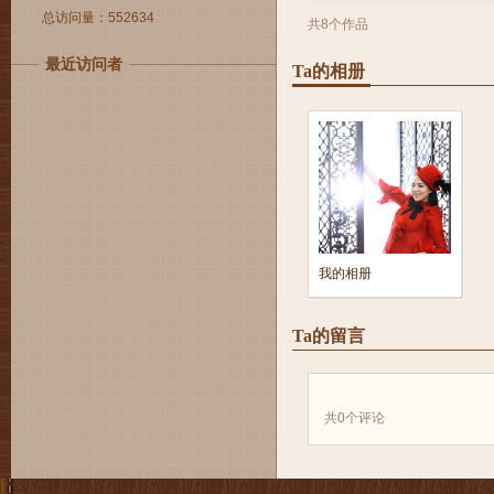
总访问量：552634
共8个作品
最近访问者
Ta的相册
我的相册
Ta的留言
共
0
个评论