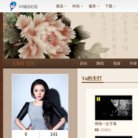
频道
特色
服务
下载
王璐岢 空间
原创
翻唱
视频
伴奏
Ta的主打
用情一生字幕
20961
0
141