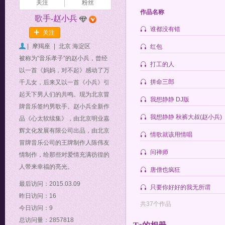
关注
粉丝
作品名称
歌手-赵小兵
谁都没有错
关注
|
摩羯座
|
北京 海淀区
红包
被称为“音乐孝子”的赵小兵，曾经
打工的人
以一首《妈妈，对不起》感动了万
拼命三郎
千儿女，后来又以一首《小兵》引
起天下男人们的共鸣。现为北京冒
我想静静 DJ版
牌音乐签约男歌手。赵小兵全新作
我想静静 秋裤大叔(赵小兵)
品《心太软续集》，由北京明业嘉
辉文化发展有限公司出品，由北京
情歌就该用情唱
冒牌音乐公司的王牌制作人陈伟友
问禅师
情制作，给那些对爱情充满彷徨的
人带来幸福的亮光。
唐僧也疯狂
最后访问：2015.03.09
只要你好好的我无所谓
昨日访问：16
共37个作品
今日访问：9
总访问量：2857818