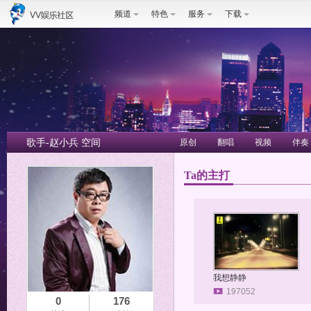
频道
特色
服务
下载
歌手-赵小兵 空间
原创
翻唱
视频
伴奏
Ta的主打
我想静静
197052
0
176