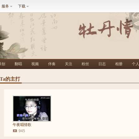
服务
下载
原创
翻唱
视频
伴奏
关注
粉丝
日志
相册
个
Ta的主打
午夜唱情歌
945