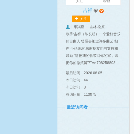
关注
粉丝
吉祥
关注
|
摩羯座
|
吉林 松原
歌手:吉祥（陈长明）一个爱好音乐
的自由人 曾经参加过许多曲艺.相
声 小品表演.感谢朋友们的支持和
鼓励 “请把我的歌带回你的家，请
把你的微笑留下”vv 708258808
最后访问：2026.08.05
昨日访问：44
今日访问：8
总访问量：113075
最近访问者