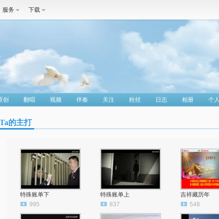
服务
下载
原创
翻唱
视频
伴奏
关注
粉丝
日志
相册
个
Ta的主打
特殊账单下
特殊账单上
吉祥藏历年
995
837
548