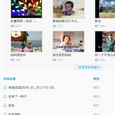
松嫩明珠—扶余（...
爹娘的眼泪只为儿...
家乡
610
412
485
妈妈我想你
烛光里的妈妈
找一个不伤心的理
784
710
600
查看更多视频
作品名称
类别
南城花落[2026_01_25 17-31-23]
翻唱
你来了一阵子
翻唱
驼铃
翻唱
扶余赞歌
原创