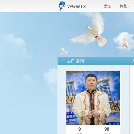
频道
特色
吉祥 空间
9
98