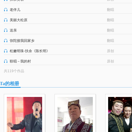
老伴儿
翻唱
美丽大松原
翻唱
送亲
翻唱
弥陀接我回家乡
翻唱
松嫩明珠-扶余《陈长明》
原创
联唱－我的村
原创
共119个作品
Ta的相册