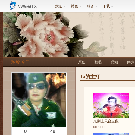
频道
特色
服务
下载
玲玲 空间
原创
翻唱
视频
伴奏
Ta的主打
[京剧上天台选段...
500
0
49