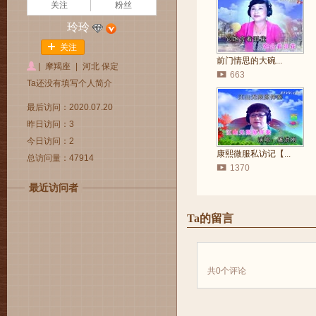
关注
粉丝
玲玲
关注
前门情思的大碗...
|
摩羯座
|
河北 保定
663
Ta还没有填写个人简介
最后访问：2020.07.20
昨日访问：3
今日访问：2
康熙微服私访记【...
总访问量：47914
1370
最近访问者
Ta的留言
共
0
个评论