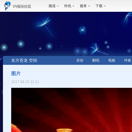
频道
特色
服务
下载
东方苍龙 空间
原创
翻唱
视频
伴奏
图片
2017.06.22 11:21