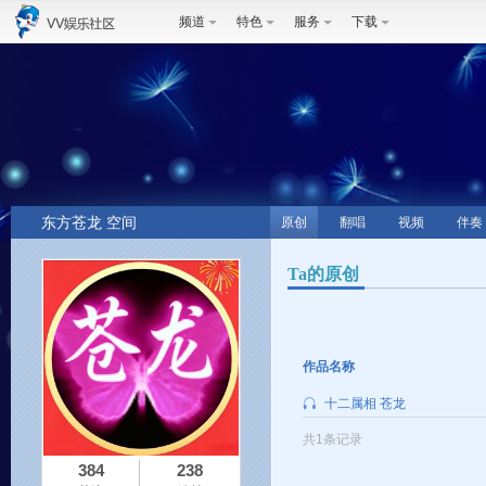
频道
特色
服务
下载
东方苍龙 空间
原创
翻唱
视频
伴奏
Ta的原创
作品名称
十二属相 苍龙
共1条记录
384
238