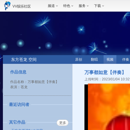
频道
特色
服务
下载
东方苍龙 空间
原创
翻唱
视频
伴奏
作品信息
万事都如意【伴奏】
上传时间：2023/01/04 10:32
作品名称：万事都如意【伴奏】
表演：苍龙
最近访问者
其它作品
更多