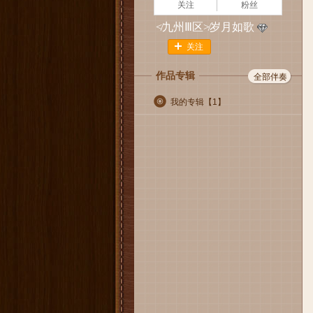
关注
粉丝
≮九州Ⅲ区≯岁月如歌
关注
作品专辑
全部伴奏
我的专辑【
1
】