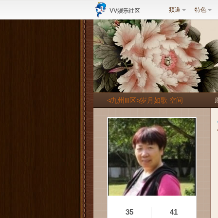
频道
特色
≮九州Ⅲ区≯岁月如歌 空间
35
41