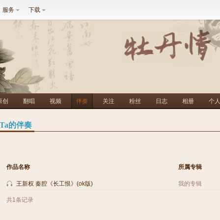
服务
下载
原创
翻唱
视频
伴奏
关注
粉丝
日志
相册
个
Ta的伴奏
作品名称
所属专辑
王新权 秦腔《长工恨》(ok版)
我的专辑
共1条记录