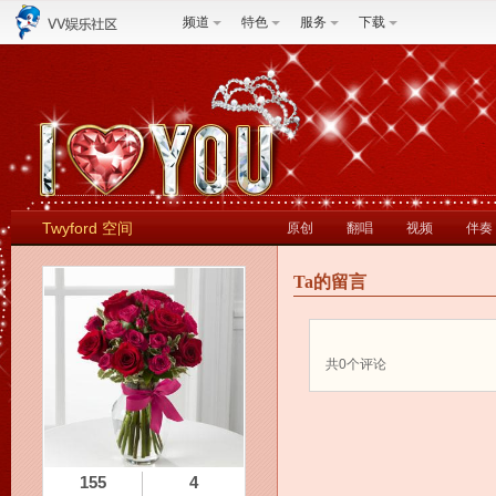
频道
特色
服务
下载
Twyford 空间
原创
翻唱
视频
伴奏
Ta的留言
共
0
个评论
155
4