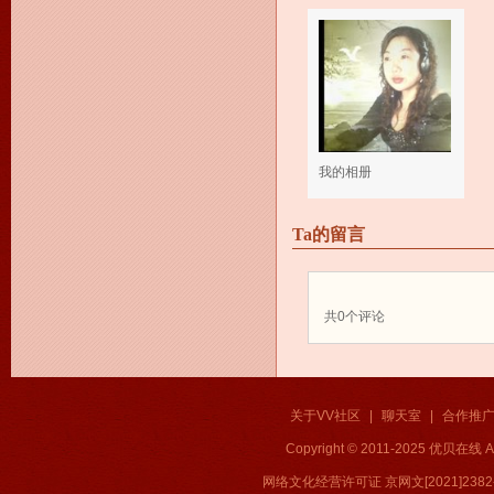
我的相册
Ta的留言
共
0
个评论
关于VV社区
|
聊天室
|
合作推
Copyright © 2011-2025 优贝在
网络文化经营许可证 京网文[2021]2382