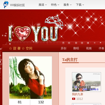
频道
特色
服务
下载
☆ 甜 馨 ☆ 空间
原创
翻唱
视频
伴奏
Ta的主打
我的九寨
1012
81
132