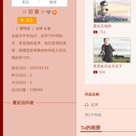
关注
粉丝
☆ 甜 馨 ☆
关注
爱在天地间
|
摩羯座
|
吉林 长春
754
在娱乐中学知识，在学习中找快
乐，美是我的追求，知识是我的渴
望，我愿意把有限的时间投入到无
限的学习中。
草原欢乐在月光下
最后访问：2023.03.16
966
昨日访问：2
今日访问：2
总访问量：138649
作品名称
最近访问者
过河
共1个作品
Ta的相册