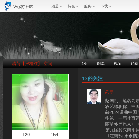
频道
特色
服务
下载
清荷【张桂红】 空间
原创
翻唱
视频
伴奏
Ta的关注
高原
赵国刚、笔名高
农艺师职称。中
获2024词曲中
州第十一届体育
丽苗乡等您来》《
第九届黔东南州
120
159
《江南韵·水乡情