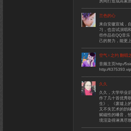
房间打造成高素
兰色的心
来自安徽宣城，
习，也尝试演唱
些作品在QQ音
己的努力，能更
空气♀之约 翻唱
音频主页http:⁄⁄5si
http:⁄⁄4375393
久久
久久，大学毕业后
作了几十首优秀
生》、《废墟上
又不失艺术的韵
赋磁性的嗓音，
境渲染得淋漓尽