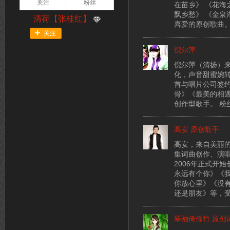
关注
粉丝
在苗乡》 《花海
飘乡愁》 《金泉
清荷【张桂红】
喜爱的原创歌曲
关注
倪尔萍
倪尔萍（清扬）来
化，声音甜蜜婉转
首与唱片公司签
骨》《最美的相
创作型歌手。 粉丝
高安 原创歌手
高安，来自美丽
集词曲创作、演
2006年正式开
永远有个你》《
你放心里》《没
还是朋友》等，
翠袖倚修竹 原创