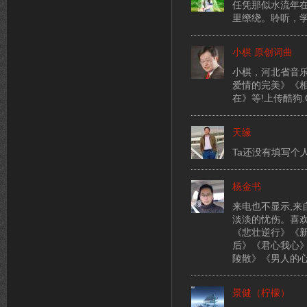
任凭那似水流年
里缭绕。聆听，
小棋 原创词曲
小棋，河北省音
爱情的完美》《
在》等!上传酷狗.
天缘
Ta还没有填写个
杨金书
来电也不显示,
淡淡的忧伤。喜
《悲壮逆行》《
后》《君心我心
陵散》《男人的
景健（柠檬）