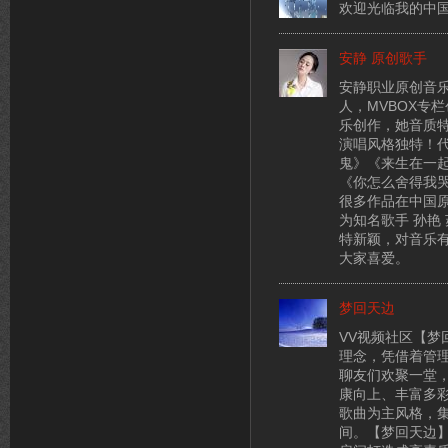
欢迎光临我的中国原创基地
安静 原创歌手
安静职业原创音
人，MVBOX专
乐创作，她音质
演唱风格独特！
鬼》《来生在一
《你怎么舍得我
很多作品在中国原
为知名歌手 孙艳
特新颖，对音乐
大家喜爱。
梦回天边
VV视频社区【梦回
理念，凭借着管
聊友们欢聚一堂
康向上、丰富多
歌曲为主风格，
间。【梦回天边