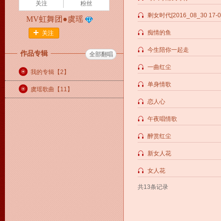
关注
粉丝
剩女时代[2016_08_30 17-02
MV虹舞团●虞瑶
痴情的鱼
关注
今生陪你一起走
作品专辑
全部翻唱
一曲红尘
我的专辑【
2
】
单身情歌
虞瑶歌曲【
11
】
恋人心
午夜唱情歌
醉赏红尘
新女人花
女人花
共13条记录