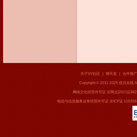
关于VV社区
|
聊天室
|
合作推
Copyright © 2011-2025 优贝在
网络文化经营许可证 京网文[2021]2382
电信与信息服务业务经营许可证 京ICP证 11035