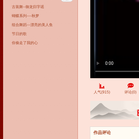
古装舞--御龙归字谣
蝴蝶系列----秋梦
组合舞蹈---漂亮的美人鱼
节日的歌
你偷走了我的心
人气(915)
评论(0)
作品评论