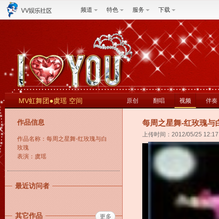
频道
特色
服务
下载
MV虹舞团●虞瑶 空间
原创
翻唱
视频
伴奏
作品信息
每周之星舞-红玫瑰与
上传时间：2012/05/25 12:17
作品名称：每周之星舞-红玫瑰与白
玫瑰
表演：虞瑶
最近访问者
其它作品
更多