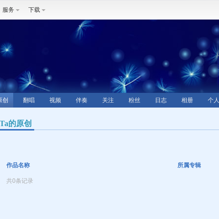
服务
下载
原创
翻唱
视频
伴奏
关注
粉丝
日志
相册
个
Ta的原创
作品名称
所属专辑
共0条记录