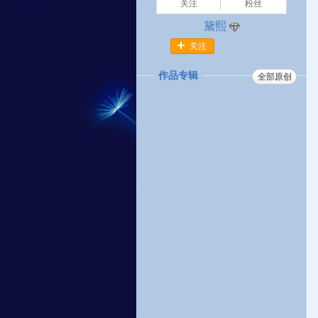
关注
粉丝
黛熙
关注
作品专辑
全部原创