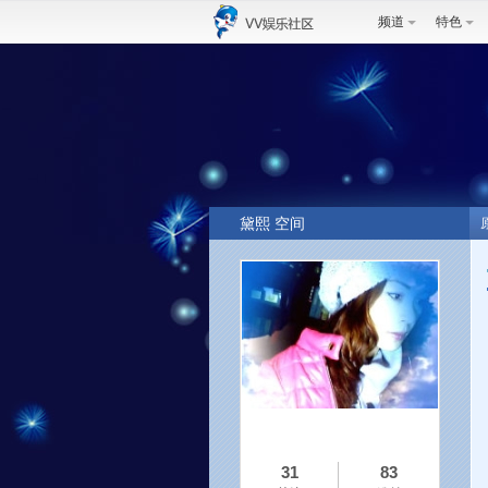
频道
特色
黛熙 空间
31
83