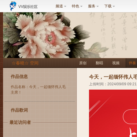
频道
特色
服务
下载
☆春曉☆ 空间
原创
翻唱
视频
伴奏
作品信息
今天，一起缅怀伟人
上传时间：2024/09/09 09:21
作品名称：今天，一起缅怀伟人毛
主席！
作品歌词
最近访问者