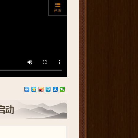
朗诵艺术专区站庆三周年网络春晚2015.01.15
列表
大明宫第一集
钢琴四曲连奏
孟子的故事视频合成
《沧海作歌声》
多人朗诵《孔子的故事》
大狼和小狼的故事
大鱼和小鱼的故事
梅花三弄
将进酒
《 春江花月夜》小酷儿朗诵
孔子的故事
迎春花
丁得赋