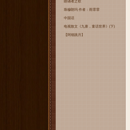
朗诵者之歌
珠穆朗玛 作者：雨霏霏
中国话
电视散文《九寨，童话世界》(下)
【阿细跳月】