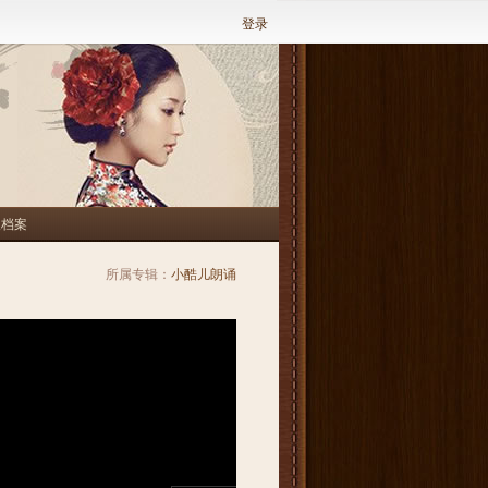
登录
人档案
所属专辑：
小酷儿朗诵
李翰墨演讲哲理小段
春曉 小酷儿朗诵《毛主席万岁》
一小朗诵社团合诵《中华少年》
李翰墨《国旗国旗真美丽 》
狐狸与猎狗 之小桐