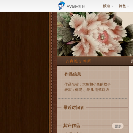
频道
特色
☆春曉☆ 空间
作品信息
作品名称：大鱼和小鱼的故事
表演：蘇隄 小酷儿 雨落诗浓
最近访问者
其它作品
更多