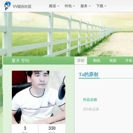
频道
特色
服务
下载
夏天 空间
原创
翻唱
视频
伴奏
Ta的原创
作品名称
共0条记录
3
330