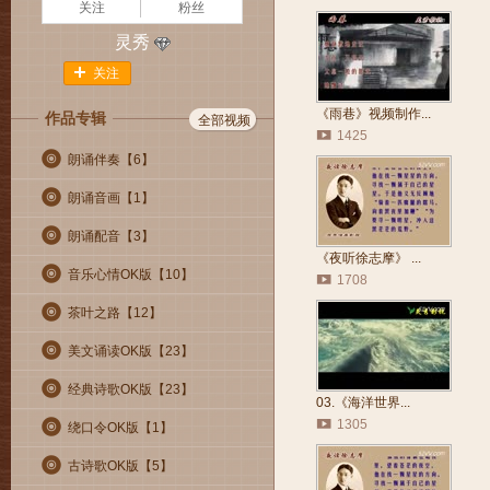
关注
粉丝
灵秀
关注
《雨巷》视频制作...
作品专辑
全部视频
1425
朗诵伴奏【
6
】
朗诵音画【
1
】
朗诵配音【
3
】
《夜听徐志摩》 ...
音乐心情OK版【
10
】
1708
茶叶之路【
12
】
美文诵读OK版【
23
】
经典诗歌OK版【
23
】
03.《海洋世界...
1305
绕口令OK版【
1
】
古诗歌OK版【
5
】