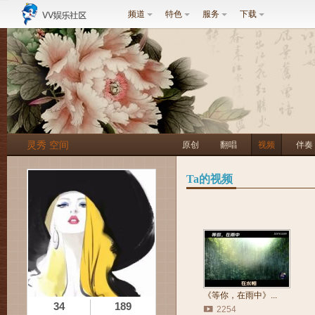
频道
特色
服务
下载
灵秀 空间
原创
翻唱
视频
伴奏
Ta的视频
《等你，在雨中》...
34
189
2254