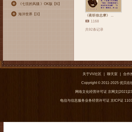
《七弦的风骚 》OK版【
6
】
海洋世界【
3
】
《夜听徐志摩》 ...
1168
共92条记录
关于VV社区
|
聊天室
|
合作
Copyright © 2011-2025 优
网络文化经营许可证 京网文[2021]238
电信与信息服务业务经营许可证 京ICP证 1103