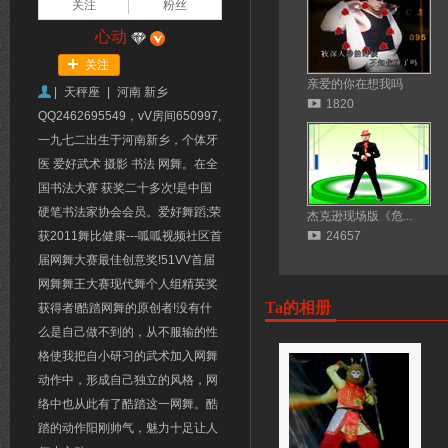
关注
粉丝
心动
关注
亲爱的你在想我吗
|
天秤座
|
河南 新乡
1820
QQ2462695549，vV房间650997,
一九七二出生于河南新乡，个体牙
医 爱好武术 摄影 书法 网舞。在全
国书法大赛 获奖二十多次!是中国
硬笔书法家协会会员。爱好舞蹈;荣
杰克逊现场版《危...
获2011舞比健康---呱呱视频社区首
24657
届网舞大赛最佳创意奖!51VV首届
网舞舞王大赛现代舞个人组精英奖
Ta的相册
获得者!酷踏网舞的原创者!没有什
么是自己做不到的，从不服输的性
格使我把自小研习的武术加入网舞
动作中，形成自己独立的风格，网
络中也从此有了酷踏这一网舞。酷
踏的动作阳刚帅气，魅力十足让人