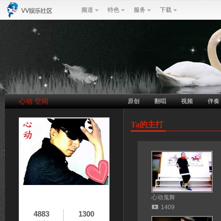
频道
特色
服务
下载
心动 空间
原创
翻唱
视频
伴奏
Ta的主打
心动鬼舞
1409
4883
1300