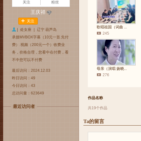
关注
粉丝
王庆祥
关注
歌唱祖国（词曲 ...
|
处女座
|
辽宁 葫芦岛
245
承接MVBOX字幕（10元一首.先付
费）.视频（200元一个）收费业
务，价格合理，您看中在付费，看
不中您可以不付费
母亲（演唱 扬晓...
最后访问：2024.12.03
276
昨日访问：49
今日访问：43
总访问量：623649
作品名称
最近访问者
共19个作品
Ta的留言