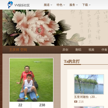
频道
特色
服务
下载
王庆祥 空间
原创
翻唱
视频
伴奏
Ta的主打
五里河随拍（20...
216
22
238