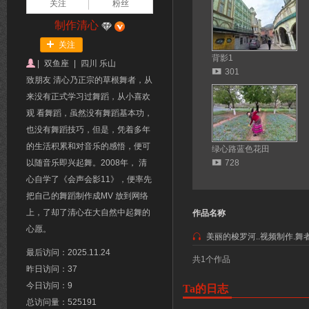
关注
粉丝
制作清心
关注
背影1
|
双鱼座
|
四川 乐山
301
致朋友 清心乃正宗的草根舞者，从
来没有正式学习过舞蹈，从小喜欢
观 看舞蹈，虽然没有舞蹈基本功，
也没有舞蹈技巧，但是，凭着多年
的生活积累和对音乐的感悟，便可
绿心路蓝色花田
以随音乐即兴起舞。2008年， 清
728
心自学了《会声会影11》，便率先
把自己的舞蹈制作成MV 放到网络
上，了却了清心在大自然中起舞的
作品名称
心愿。
美丽的梭罗河..视频制作.
最后访问：2025.11.24
共1个作品
昨日访问：37
今日访问：9
Ta的日志
总访问量：525191