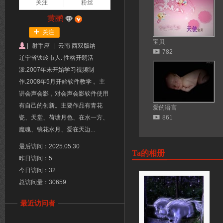
关注
粉丝
黄鹂
关注
宝贝
|
射手座
|
云南 西双版纳
782
辽宁省铁岭市人. 性格开朗活
泼.2007年末开始学习视频制
作.2008年5月开始软件教学 。主
讲会声会影，对会声会影软件使用
有自己的创新。主要作品有青花
爱的语言
瓷、天堂、荷塘月色、在水一方、
861
魔魂、镜花水月、爱在天边...
最后访问：2025.05.30
Ta的相册
昨日访问：5
今日访问：32
总访问量：30659
最近访问者