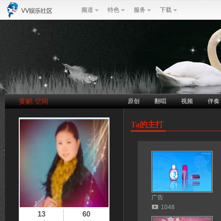
频道
特色
服务
下载
黄鹂 空间
原创
翻唱
视频
伴奏
Ta的主打
广告
1048
13
60