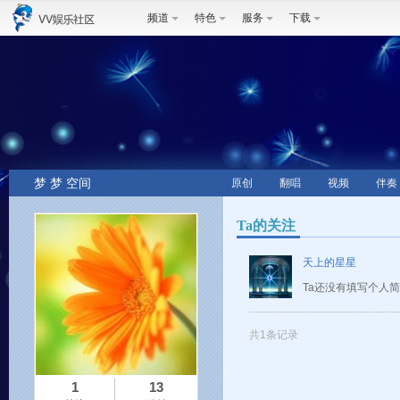
频道
特色
服务
下载
梦 梦 空间
原创
翻唱
视频
伴奏
Ta的关注
天上的星星
Ta还没有填写个人
共1条记录
1
13