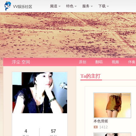
频道
特色
服务
下载
浮尘 空间
原创
翻唱
视频
伴奏
Ta的主打
本色滑摇
1412
4
57