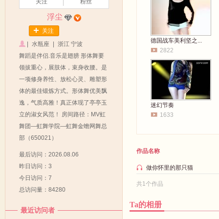
关注
粉丝
浮尘
关注
德国战车美利坚之...
|
水瓶座
|
浙江 宁波
2822
舞蹈是伴侣.音乐是翅膀 形体舞要
领拔重心，展肢体，束身收腰。是
一项修身养性、放松心灵、雕塑形
体的最佳锻炼方式。形体舞优美飘
逸，气质高雅！真正体现了亭亭玉
迷幻节奏
立的淑女风范！ 房间路径：MV虹
1633
舞团—虹舞学院—虹舞金蟾网舞总
部（650021）
作品名称
最后访问：2026.08.06
昨日访问：3
做你怀里的那只猫
今日访问：7
共1个作品
总访问量：84280
Ta的相册
最近访问者