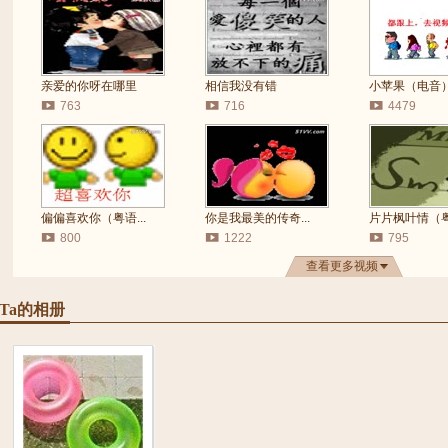
亲爱的你呀在哪里
相信我没有错
小苹果（电音
763
716
4479
偏偏喜欢你（粤语...
你是我最美的传奇...
片片枫叶情（粤语
800
1222
795
查看更多视频
Ta的相册