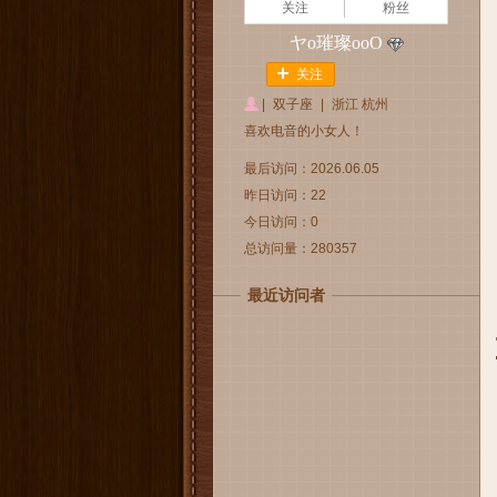
关注
粉丝
ヤo璀璨oοΟ
关注
|
双子座
|
浙江 杭州
喜欢电音的小女人！
最后访问：2026.06.05
昨日访问：22
今日访问：0
总访问量：280357
最近访问者