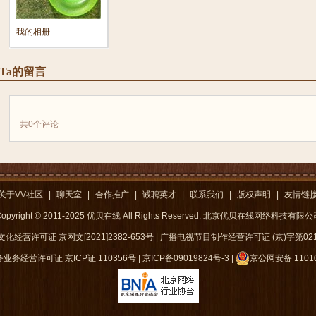
我的相册
Ta的留言
共
0
个评论
关于VV社区
|
聊天室
|
合作推广
|
诚聘英才
|
联系我们
|
版权声明
|
友情链
opyright © 2011-2025 优贝在线 All Rights Reserved. 北京优贝在线网络科技有限
化经营许可证 京网文[2021]2382-653号
|
广播电视节目制作经营许可证 (京)字第021
务经营许可证 京ICP证 110356号
|
京ICP备09019824号-3
|
京公网安备 11010