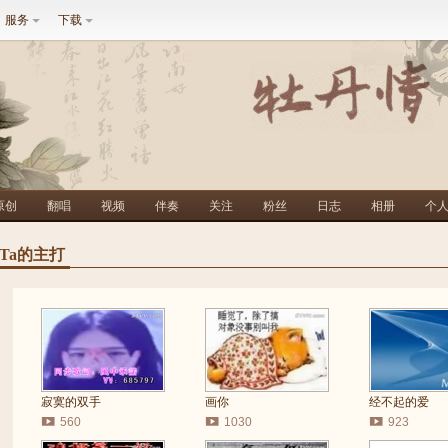
服务
下载
原创
翻唱
视频
伴奏
关注
粉丝
日志
相册
个
Ta的主打
寂寞的双手
画你
经不起的爱
560
1030
923