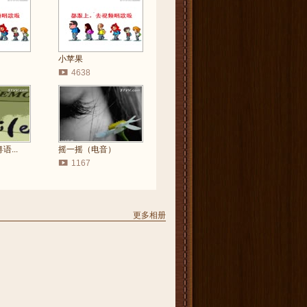
）
小苹果
4638
...
摇一摇（电音）
1167
更多相册