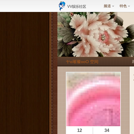
频道
特色
ヤo璀璨oοΟ 空间
12
34