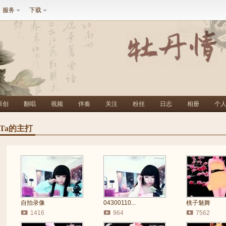
服务
下载
原创
翻唱
视频
伴奏
关注
粉丝
日志
相册
个
Ta的主打
自拍录像
04300110...
桃子魅舞
1416
964
7562