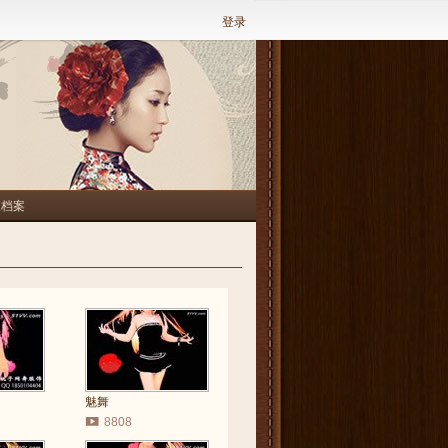
登录
人档案
魅舞
8808