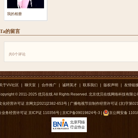
我的相册
Ta的留言
共
0
个评论
关于VV社区
|
聊天室
|
合作推广
|
诚聘英才
|
联系我们
|
版权声明
|
友情链
opyright © 2011-2025 优贝在线 All Rights Reserved. 北京优贝在线网络科技有限
化经营许可证 京网文[2021]2382-653号
|
广播电视节目制作经营许可证 (京)字第021
务经营许可证 京ICP证 110356号
|
京ICP备09019824号-3
|
京公网安备 11010