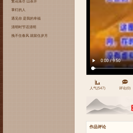
繁花落尽 山茶开
掌灯的人
遇见你 是我的幸福
清明时节话清明
挽不住春风 就留住岁月
人气(547)
评论(0)
作品评论