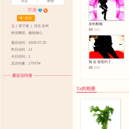
关注
粉丝
芹菜
关注
加长酷嗨
|
双子座
|
河北 沧州
501
快乐舞蹈，愉悦身心
最后访问：2026.07.25
昨日访问：11
今日访问：1
我 在 前世约了...
总访问量：179754
960
最近访问者
Ta的相册