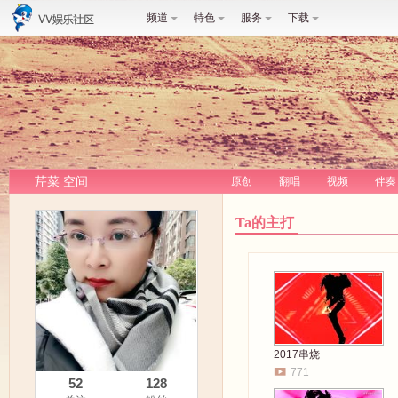
频道
特色
服务
下载
芹菜 空间
原创
翻唱
视频
伴奏
Ta的主打
2017串烧
771
52
128