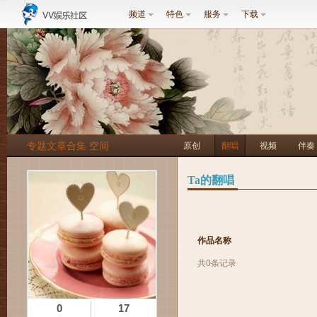
频道
特色
服务
下载
专题文章合集 空间
原创
翻唱
视频
伴奏
Ta的翻唱
作品名称
共0条记录
0
17