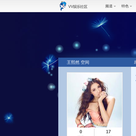
频道
特色
王熙然 空间
0
17