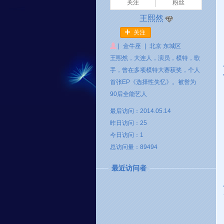
关注
粉丝
王熙然
关注
|
金牛座
|
北京 东城区
王熙然，大连人，演员，模特，歌
手，曾在多项模特大赛获奖，个人
首张EP《选择性失忆》。被誉为
90后全能艺人
最后访问：2014.05.14
昨日访问：25
今日访问：1
总访问量：89494
最近访问者