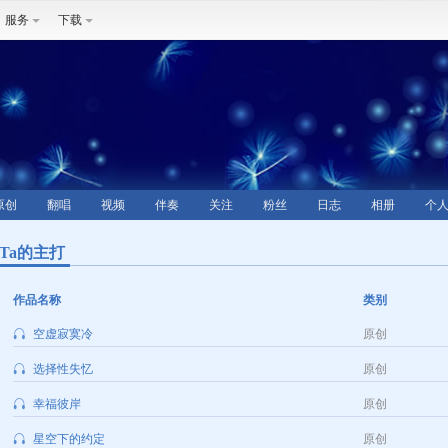
服务
下载
原创
翻唱
视频
伴奏
关注
粉丝
日志
相册
个
Ta的主打
作品名称
类别
空虚寂寞冷
原创
选择性失忆
原创
幸福彼岸
原创
星空下的约定
原创