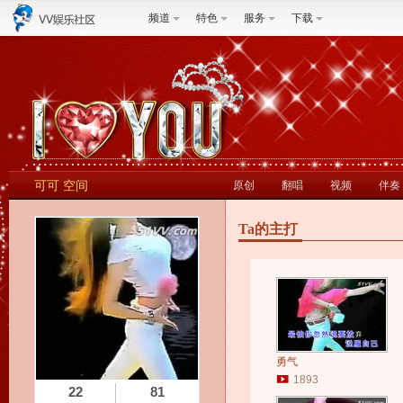
频道
特色
服务
下载
可可 空间
原创
翻唱
视频
伴奏
Ta的主打
勇气
1893
22
81