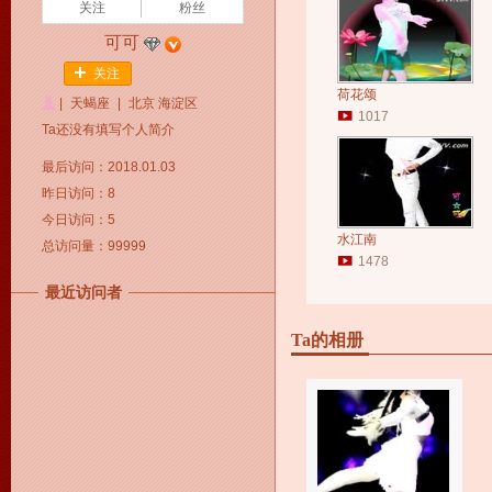
关注
粉丝
可可
关注
荷花颂
|
天蝎座
|
北京 海淀区
1017
Ta还没有填写个人简介
最后访问：2018.01.03
昨日访问：8
今日访问：5
水江南
总访问量：99999
1478
最近访问者
Ta的相册