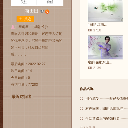
关注
粉丝
荷田田
关注
[ 扇韵 江南...
|
摩羯座
|
湖南 长沙
3710
喜欢古诗词和舞蹈，迷恋于古诗词
的优美意境，沉醉于舞蹈中音乐的
妙不可言，抒发自己的情
感。。。。
扇韵 在那东山...
最后访问：2022.02.27
2139
昨日访问：14
今日访问：0
总访问量：77283
作品名称
最近访问者
用心感受 --------遥寄天佑哥
君声回响，朗朗温馨犹驻 ---
生活道路上的坚强行者 -----