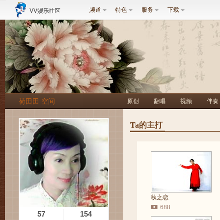
频道
特色
服务
下载
荷田田 空间
原创
翻唱
视频
伴奏
Ta的主打
秋之恋
688
57
154