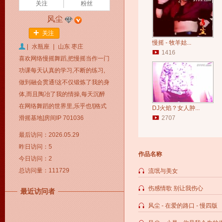
关注
粉丝
风尘
关注
慢摇 - 牧羊姑...
|
水瓶座
|
山东 枣庄
1416
喜欢网络慢摇舞蹈,把慢摇当作一门
功课每天认真的学习,不断的练习,
做到融会贯通!这不仅锻炼了我的身
体,而且陶冶了我的情操,每天沉醉
在网络舞蹈的世界里,乐乎也![格式
DJ火焰？女人肿...
滑摇基地]房间IP 701036
2707
最后访问：2026.05.29
昨日访问：5
作品名称
今日访问：2
总访问量：111729
流氓与美女
伤感情歌 别让我伤心
最近访问者
风尘 - 在爱的路口 - 慢四版