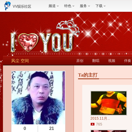
频道
特色
服务
下载
风尘 空间
原创
翻唱
视频
伴奏
Ta的主打
2015.11月...
765
0
21