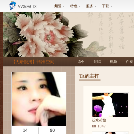
频道
特色
服务
下载
【无语慢摇】韵雅 空间
原创
翻唱
视频
伴奏
Ta的主打
泛水荷塘
1847
14
90