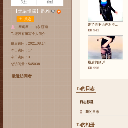
关注
粉丝
【无语慢摇】韵雅
关注
走了也不说声对不...
|
摩羯座
|
山东 济南
943
Ta还没有填写个人简介
最后访问：2021.08.14
昨日访问：17
今日访问：3
最后的倾诉
总访问量：545038
998
最近访问者
Ta的日志
日志标题
我的日志
Ta的相册